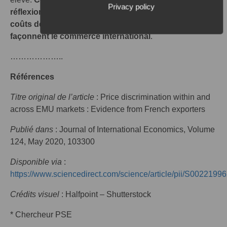
Privacy policy
réflexion plus large sur la manière dont l’existence de
coûts de transaction et l’imperfection de l’information
façonnent le commerce international
.
………………..
Références
Titre original de l’article
: Price discrimination within and
across EMU markets : Evidence from French exporters
Publié dans
: Journal of International Economics, Volume
124, May 2020, 103300
Disponible via
:
https://www.sciencedirect.com/science/article/pii/S002219
Crédits visuel
: Halfpoint – Shutterstock
* Chercheur PSE