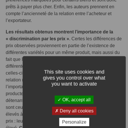
prêts à payer plus cher. Enfin, les auteurs prennent en
compte l’ancienneté de la relation entre l’acheteur et
l’exportateur.
Les résultats obtenus montrent l’importance de la
« discrimination par les prix »
. Certes les différences de
prix observées proviennent en partie de l’existence de
différentes variétés pour un même produit, mais aussi du
fait que les exportateurs appliquent des marges très
différentes en fonction de leurs clients. Par ailleurs,
This site uses cookies and
celles-ci sont généralement élevées au début de la
gives you control over what
relation mais diminuent petit à petit, à mesure que
you want to activate
l’importateur acquiert de l’information sur d’autres
producteurs concurrents. En outre, les producteurs
OK, accept all
détenant le plus de parts de marché, en termes de vente,
sont ceux qui appliquent les taux de marge les plus
Deny all cookies
élevés à l’entrée et qui révisent le moins à la baisse leurs
prix : leur « pouvoir de marché » est particulièrement
Personalize
élevé.
Ces premiers éclairages ouvrent la voie à une